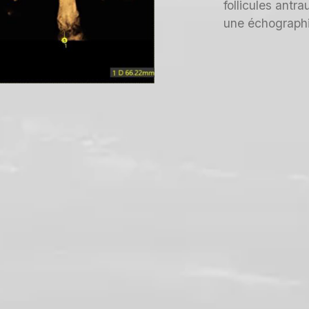
follicules antra
une échograph