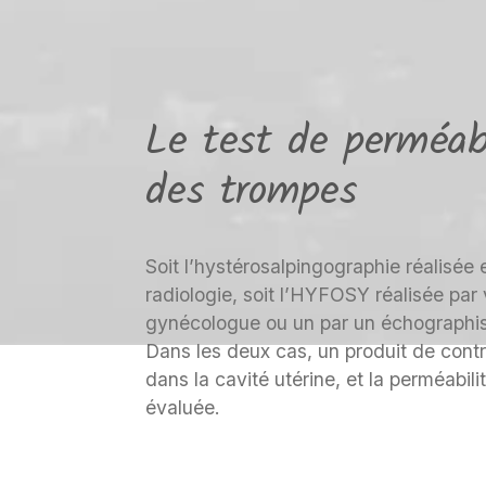
Le test de perméabi
des trompes
Soit l’hystérosalpingographie réalisée
radiologie, soit l’HYFOSY réalisée par 
gynécologue ou un par un échographist
Dans les deux cas, un produit de contra
dans la cavité utérine, et la perméabili
évaluée.