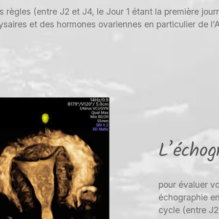
es règles (entre J2 et J4, le Jour 1 étant la première j
aires et des hormones ovariennes en particulier de l’A
L’échog
pour évaluer v
échographie en
cycle (entre J2