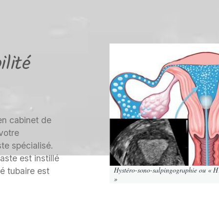
lité
 en cabinet de
votre
e spécialisé.
ste est instillé
Hystéro-sono-salpingographie ou «
té tubaire est
»