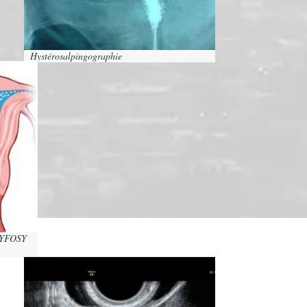
Hystérosalpingographie
 HYFOSY