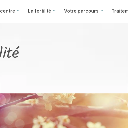
 centre
La fertilité
Votre parcours
Traitem
lité