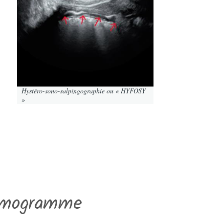
Hystéro-sono-salpingographie ou « HYFOSY
»
rmogramme