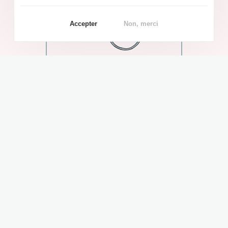
Accepter
Non, merci
Surveillance de
l’ovulation, échographie,
prise de sang